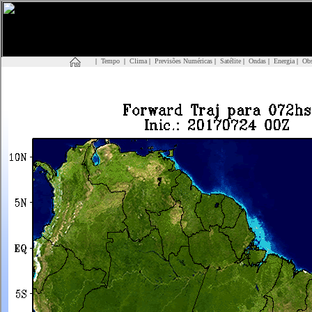
|
Tempo
|
Clima
|
Previsões Numéricas
|
Satélite
|
Ondas
|
Energia
|
Obs