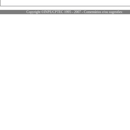
Copyright ©INPE/CPTEC 1995 - 2007 - Comentários e/ou sugestões: